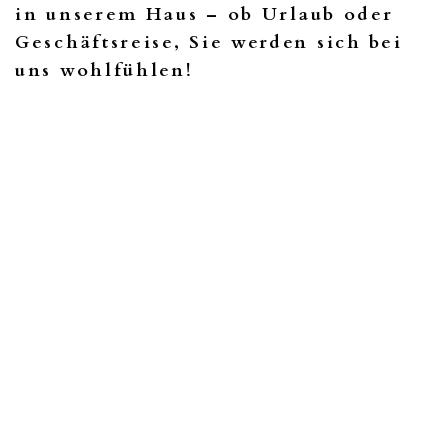
in unserem Haus – ob Urlaub oder
Geschäftsreise, Sie werden sich bei
uns wohlfühlen!
KONTAKT
Es freut uns sehr, dass Sie uns hier besuchen, um sich
ein erstes Bild von unserem Hotel zu machen. Tauchen
Sie ein in den Jugendstil, eine Epoche voller Anmut,
Genuss und Schönheit. Wir holen für Sie den ganz
speziellen Charme aus dieser Zeit zurück, das
nostalgische Ambiente in unserem Haus lädt zum
Verweilen ein.
Dazu bieten wir Ihnen einen ausgezeichneten Service,